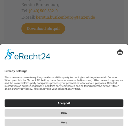
Kerstin Bunkenburg
Tel.
(0 40) 500 582-0
E-Mail:
kerstin.bunkenburg@tanzen.de
Download als .pdf
tanzen.de
WDTU Service GmbH
©
2026
WDTU Service GmbH
Datenschutzerklärung
|
Impressum
|
Presse